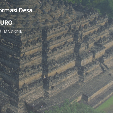
formasi Desa
PURO
ALIANGKRIK